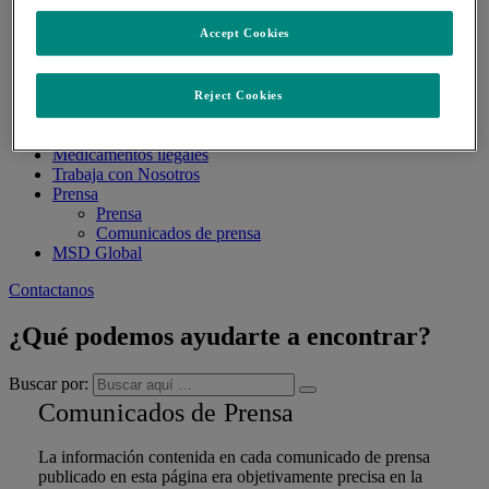
Descripción general de las áreas de interés
Accept Cookies
Investigación y Desarrollo
Pipeline de Productos
Estudios Clínicos
Pacientes y cuidadores
Reject Cookies
Pacientes
Educación y Tratamientos
Medicamentos ilegales
Trabaja con Nosotros
Prensa
Prensa
Comunicados de prensa
MSD Global
Contactanos
¿Qué podemos ayudarte a encontrar?
Buscar por:
Comunicados de Prensa
La información contenida en cada comunicado de prensa
publicado en esta página era objetivamente precisa en la