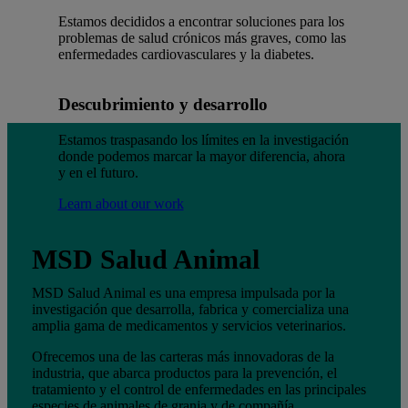
Estamos decididos a encontrar soluciones para los
problemas de salud crónicos más graves, como las
enfermedades cardiovasculares y la diabetes.
Descubrimiento y desarrollo
Estamos traspasando los límites en la investigación
donde podemos marcar la mayor diferencia, ahora
y en el futuro.
Learn about our work
MSD Salud Animal
MSD Salud Animal es una empresa impulsada por la
investigación que desarrolla, fabrica y comercializa una
amplia gama de medicamentos y servicios veterinarios.
Ofrecemos una de las carteras más innovadoras de la
industria, que abarca productos para la prevención, el
tratamiento y el control de enfermedades en las principales
especies de animales de granja y de compañía.