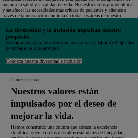
mejorar la salud y la calidad de vida. Nos esforzamos por identificar
y satisfacer las necesidades más críticas de pacientes y clientes a
través de la innovación continua en todas las áreas de nuestro
negocio.
La diversidad y la inclusión impulsan nuestro
https://corporativo.msd.com.ec/wp-
propósito
content/uploads/sites/74/2024/01/Patients-People-Two-People-
Hugging-GettyImages-1182734697_HI_102_high-2.jpg
Es importante para nosotros que nuestra fuerza laboral refleje a las
personas a las que servimos.
Conozca nuestra diversidad e inclusión
Cultura y valores
Nuestros valores están
impulsados ​​por el deseo de
mejorar la vida.
Hemos construido una cultura que abraza la excelencia
científica, opera con los más altos estándares de integridad,