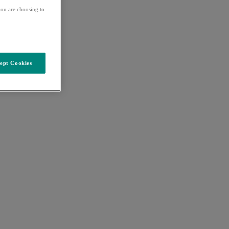
ou are choosing to
ept Cookies