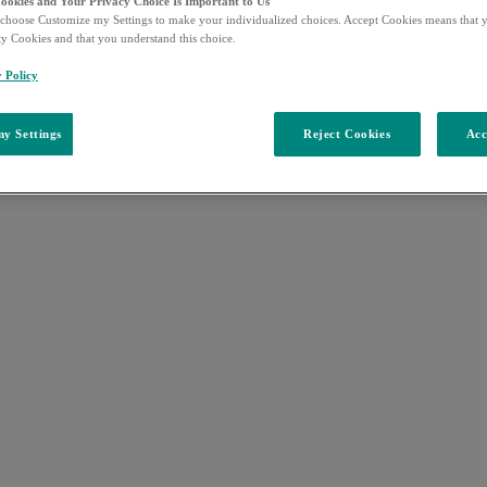
Cookies and Your Privacy Choice Is Important to Us
choose Customize my Settings to make your individualized choices. Accept Cookies means that y
ty Cookies and that you understand this choice.
y Policy
y Settings
Reject Cookies
Acc