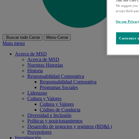
This Site Uses 
We suggest you 
accept third-par
See our Privac
Buscar todo
Cerrar
Menu
Cerrar
Customize m
Main menu
Acerca de MSD
Acerca de MSD
Nuestras Historias
Historia
Responsabilidad Corporativa
Responsabilidad Corporativa
Programas Sociales
Liderazgo
Cultura y Valores
Cultura y Valores
Código de Conducta
Diversidad e Inclusión
Políticas y posicionamientos
Desarrollo de negocios y registros (BD&L)
Proveedores
Investigación