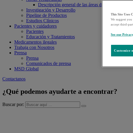
Descripción general de las áreas de interés
Investigación y Desarrollo
This Site Uses 
Pipeline de Productos
We suggest you 
Estudios Clínicos
accept third-par
Pacientes y cuidadores
Pacientes
See our Privac
Educación y Tratamientos
Medicamentos ilegales
Trabaja con Nosotros
Customize m
Prensa
Prensa
Comunicados de prensa
MSD Global
Contactanos
¿Qué podemos ayudarte a encontrar?
Buscar por: