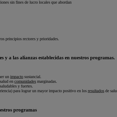
ones sin fines de lucro locales que abordan
s principios rectores y prioridades.
es y a las alianzas establecidas en nuestros programas.
ner un
impacto
sustancial.
 salud en
comunidades
marginadas.
aludables y fuertes.
riencia) para lograr un mayor impacto positivo en los
resultados
de salu
uestros programas