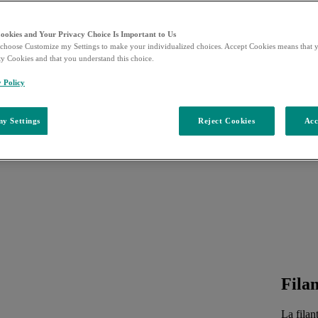
Cookies and Your Privacy Choice Is Important to Us
choose Customize my Settings to make your individualized choices. Accept Cookies means that y
ty Cookies and that you understand this choice.
y Policy
y Settings
Reject Cookies
Acc
Fila
La filan