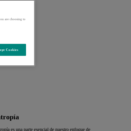
ou are choosing to
ept Cookies
ntropía
tropía es una parte esencial de nuestro enfoque de